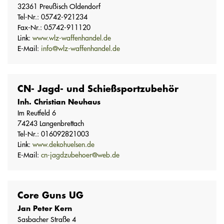
32361 Preußisch Oldendorf
Tel-Nr.: 05742-921234
Fax-Nr.: 05742-911120
Link:
www.wlz-waffenhandel.de
E-Mail:
info@wlz-waffenhandel.de
CN- Jagd- und Schießsportzubehör
Inh. Christian Neuhaus
Im Reutfeld 6
74243 Langenbrettach
Tel-Nr.: 016092821003
Link:
www.dekohuelsen.de
E-Mail:
cn-jagdzubehoer@web.de
Core Guns UG
Jan Peter Kern
Sasbacher Straße 4