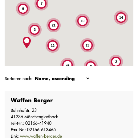
7
9
14
10
21
3
13
12
2
24
9
9
Sortieren nach:
5
Waffen Berger
Bahnhofstr. 23
41236 Mönchengladbach
Tel-Nr.: 02166-41940
Fax-Nr.: 02166-613465
Link:
www.waffen-berger.de