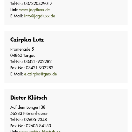
Tel-Nr.: 037320429017
Link:
www.jagdluxx.de
E-Mail:
info@jagdluxx.de
Czirpka Lutz
Promenade 5
04860 Torgau
Tel-Nr.: 03421-902282
Fax-Nr.: 03421-902282
E-Mail:
e.czirpka@gmx.de
Dieter Klütsch
Auf dem Bungert 38
56283 Nörtershausen
Tel-Nr.: 02605-2348
Fax-Nr.: 02605-84153
Link:
www.waffen-kluetsch.de