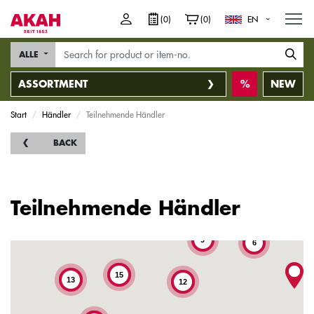
M
(0)
(0)
EN
ALLE
ASSORTMENT
NEW
Start
Händler
Teilnehmende Händler
BACK
Teilnehmende Händler
5
7
9
6
15
13
12